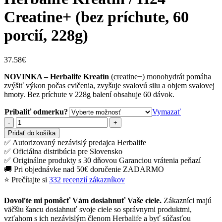
Creatine+ (bez príchute, 60
porcií, 228g)
37.58
€
NOVINKA – Herbalife Kreatín
(creatine+) monohydrát pomáha
zvýšiť výkon počas cvičenia, zvyšuje svalovú silu a objem svalovej
hmoty. Bez príchute v 228g balení obsahuje 60 dávok.
Pribaliť odmerku?
Vymazať
množstvo
Herbalife
Pridať do košíka
Kreatín
✅ Autorizovaný nezávislý predajca Herbalife
/
✅ Oficiálna distribúcia pre Slovensko
H24
✅ Originálne produkty s 30 dňovou Garanciou vrátenia peňazí
Creatine+
🚚 Pri objednávke nad 50€ doručenie ZADARMO
(bez
⭐ Prečítajte si
332 recenzií zákazníkov
príchute,
60
Dovoľte mi pomôcť Vám dosiahnuť Vaše ciele.
Zákazníci majú
porcií,
väčšiu šancu dosiahnuť svoje ciele so správnymi produktmi,
228g)
vzťahom s ich nezávislým členom Herbalife a byť súčasťou