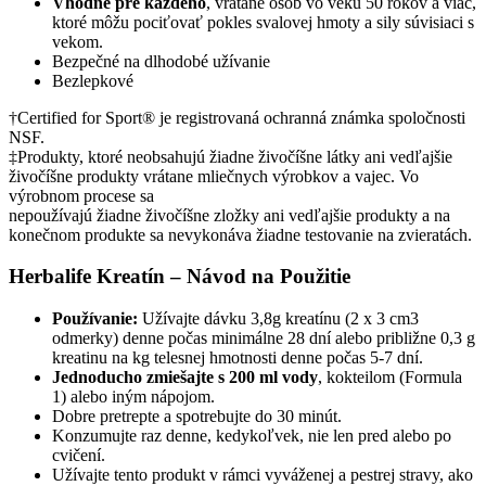
Vhodné pre každého
, vrátane osôb vo veku 50 rokov a viac,
ktoré môžu pociťovať pokles svalovej hmoty a sily súvisiaci s
vekom.
Bezpečné na dlhodobé užívanie
Bezlepkové
†Certified for Sport® je registrovaná ochranná známka spoločnosti
NSF.
‡Produkty, ktoré neobsahujú žiadne živočíšne látky ani vedľajšie
živočíšne produkty vrátane mliečnych výrobkov a vajec. Vo
výrobnom procese sa
nepoužívajú žiadne živočíšne zložky ani vedľajšie produkty a na
konečnom produkte sa nevykonáva žiadne testovanie na zvieratách.
Herbalife Kreatín – Návod na Použitie
Používanie:
Užívajte dávku 3,8g kreatínu (2 x 3 cm3
odmerky) denne počas minimálne 28 dní alebo približne 0,3 g
kreatinu na kg telesnej hmotnosti denne počas 5-7 dní.
Jednoducho zmiešajte s 200 ml vody
, kokteilom (Formula
1) alebo iným nápojom.
Dobre pretrepte a spotrebujte do 30 minút.
Konzumujte raz denne, kedykoľvek, nie len pred alebo po
cvičení.
Užívajte tento produkt v rámci vyváženej a pestrej stravy, ako