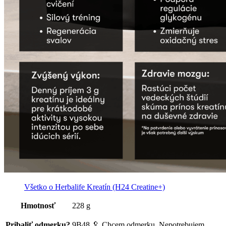
Všetko o Herbalife Kreatín (H24 Creatine+)
Hmotnosť
228 g
Pribaliť odmerku?
9B48 🥄 Chcem odmerku, Nepotrebujem