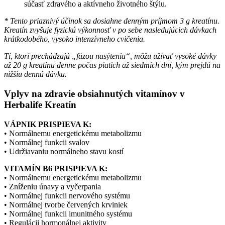
súčasť zdravého a aktívneho životného štýlu.
* Tento priaznivý účinok sa dosiahne denným príjmom 3 g kreatínu.
Kreatín zvyšuje fyzickú výkonnosť v po sebe nasledujúcich dávkach
krátkodobého, vysoko intenzívneho cvičenia.
Tí, ktorí prechádzajú „fázou nasýtenia“, môžu užívať vysoké dávky
až 20 g kreatínu denne počas piatich až siedmich dní, kým prejdú na
nižšiu dennú dávku.
Vplyv na zdravie obsiahnutých vitamínov v
Herbalife Kreatín
VÁPNIK PRISPIEVA K:
• Normálnemu energetickému metabolizmu
• Normálnej funkcii svalov
• Udržiavaniu normálneho stavu kostí
VITAMÍN B6 PRISPIEVA K:
• Normálnemu energetickému metabolizmu
• Zníženiu únavy a vyčerpania
• Normálnej funkcii nervového systému
• Normálnej tvorbe červených krviniek
• Normálnej funkcii imunitného systému
• Regulácii hormonálnej aktivity