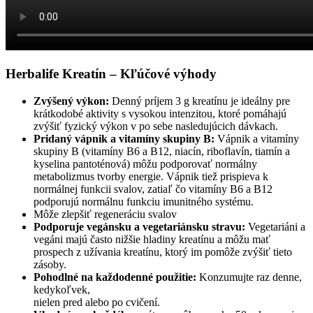
Herbalife Kreatín – Kľúčové výhody
Zvýšený výkon:
Denný príjem 3 g kreatínu je ideálny pre
krátkodobé aktivity s vysokou intenzitou, ktoré pomáhajú
zvýšiť fyzický výkon v po sebe nasledujúcich dávkach.
Pridaný vápnik a vitamíny skupiny B:
Vápnik a vitamíny
skupiny B (vitamíny B6 a B12, niacín, riboflavín, tiamín a
kyselina pantoténová) môžu podporovať normálny
metabolizmus tvorby energie. Vápnik tiež prispieva k
normálnej funkcii svalov, zatiaľ čo vitamíny B6 a B12
podporujú normálnu funkciu imunitného systému.
Môže zlepšiť regeneráciu svalov
Podporuje vegánsku a vegetariánsku stravu:
Vegetariáni a
vegáni majú často nižšie hladiny kreatínu a môžu mať
prospech z užívania kreatínu, ktorý im pomôže zvýšiť tieto
zásoby.
Pohodlné na každodenné použitie:
Konzumujte raz denne,
kedykoľvek,
nielen pred alebo po cvičení.