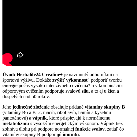
Úvod: Herbalife24 Creatine+ je
navrhnutý odborníkmi na
športovú výživu. Dokáže
zvýšiť výkonnosť
, podporiť tvorbu
energie
počas vysoko intenzívneho cvičenia* a v kombinácii s
odporovým cvičením podporuje svalovú
silu
, a to aj u žien a
dospelých nad 50 rokov.
Jeho
jedinečné zloženie
obsahuje pridané
vitamíny skupiny B
(vitamíny B6 a B12, niacín, riboflavín, tiamín a kyselinu
pantoténovú) a
vápnik
, ktoré prispievajú k normálnemu
metabolizmu
s vysokým energetickým výkonom. Vápnik tiež
zohráva úlohu pri podpore normálnej
funkcie svalov
, zatiaľ čo
vitamíny skupiny B podporujú
imunitu
.