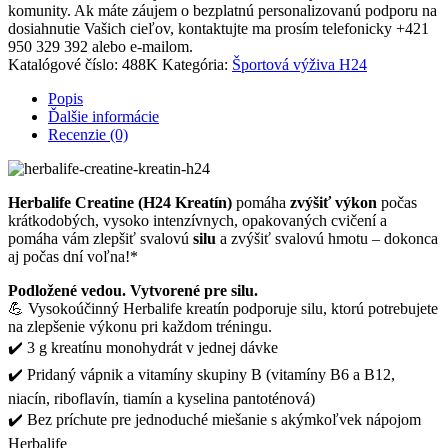
komunity. Ak máte záujem o bezplatnú personalizovanú podporu na
dosiahnutie Vašich cieľov, kontaktujte ma prosím telefonicky +421
950 329 392 alebo e-mailom.
Katalógové číslo:
488K
Kategória:
Športová výživa H24
Popis
Ďalšie informácie
Recenzie (0)
Herbalife Creatine (H24 Kreatín)
pomáha
zvýšiť výkon
počas
krátkodobých, vysoko intenzívnych, opakovaných cvičení a
pomáha vám zlepšiť svalovú
silu
a zvýšiť svalovú hmotu – dokonca
aj počas dní voľna!*
Podložené vedou. Vytvorené pre silu.
💪 Vysokoúčinný Herbalife kreatín podporuje silu, ktorú potrebujete
na zlepšenie výkonu pri každom tréningu.
✔️ 3 g kreatínu monohydrát v jednej dávke
✔️ Pridaný vápnik a vitamíny skupiny B (vitamíny B6 a B12,
niacín, riboflavín, tiamín a kyselina pantoténová)
✔️ Bez príchute pre jednoduché miešanie s akýmkoľvek nápojom
Herbalife