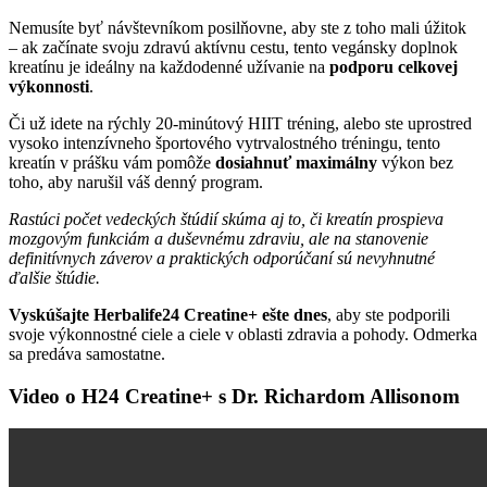
Nemusíte byť návštevníkom posilňovne, aby ste z toho mali úžitok
– ak začínate svoju zdravú aktívnu cestu, tento vegánsky doplnok
kreatínu je ideálny na každodenné užívanie na
podporu celkovej
výkonnosti
.
Či už idete na rýchly 20-minútový HIIT tréning, alebo ste uprostred
vysoko intenzívneho športového vytrvalostného tréningu, tento
kreatín v prášku vám pomôže
dosiahnuť maximálny
výkon bez
toho, aby narušil váš denný program.
Rastúci počet vedeckých štúdií skúma aj to, či kreatín prospieva
mozgovým funkciám a duševnému zdraviu, ale na stanovenie
definitívnych záverov a praktických odporúčaní sú nevyhnutné
ďalšie štúdie.
Vyskúšajte Herbalife24 Creatine+ ešte dnes
, aby ste podporili
svoje výkonnostné ciele a ciele v oblasti zdravia a pohody. Odmerka
sa predáva samostatne.
Video o H24 Creatine+ s Dr. Richardom Allisonom