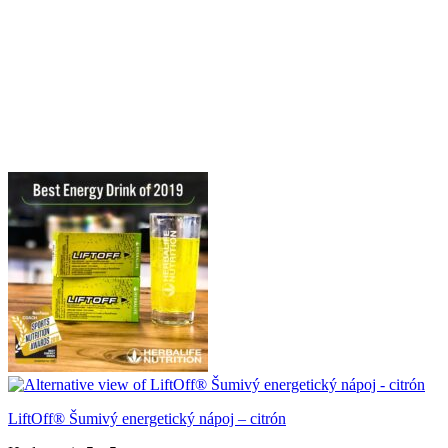
LiftOff® Šumivý energetický nápoj – citrón