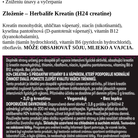
• Zníženiu únavy a vyčerpania
Zloženie – Herbalife Kreatín (H24 creatine)
Kreatín monohydrát, uhličitan vápenatý, niacín (nikotínamid),
kyselina pantoténová (D-pantotenát vápenatý), vitamín B12
(kyanokobalamín),
tiamín (tiamín hydrochlorid), vitamín B6 (pyridoxín hydrochlorid),
riboflavín.
MÔŽE OBSAHOVAŤ SÓJU, MLIEKO A VAJCIA.