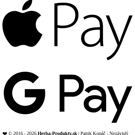
P
G
P
❤️ © 2016 - 2026
Herba-Produkty.sk
| Patrik Kopáč - Nezávislý