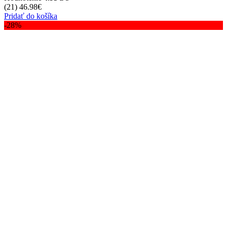
(21)
46.98
€
Pridať do košíka
-28%