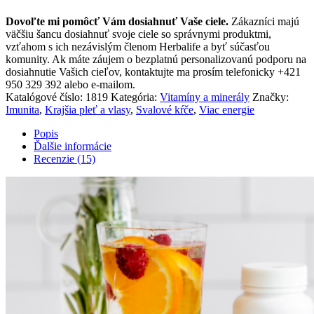
ženy
Dovoľte mi pomôcť Vám dosiahnuť Vaše ciele.
Zákazníci majú
väčšiu šancu dosiahnuť svoje ciele so správnymi produktmi,
vzťahom s ich nezávislým členom Herbalife a byť súčasťou
komunity. Ak máte záujem o bezplatnú personalizovanú podporu na
dosiahnutie Vašich cieľov, kontaktujte ma prosím telefonicky +421
950 329 392 alebo e-mailom.
Katalógové číslo:
1819
Kategória:
Vitamíny a minerály
Značky:
Imunita
,
Krajšia pleť a vlasy
,
Svalové kŕče
,
Viac energie
Popis
Ďalšie informácie
Recenzie (15)