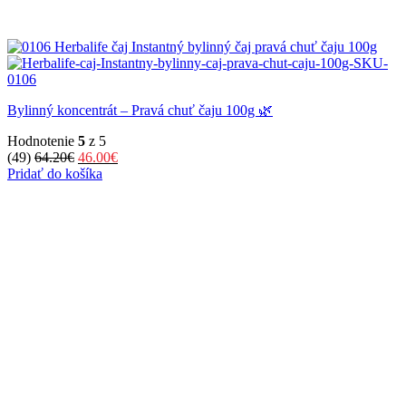
Bylinný koncentrát – Pravá chuť čaju 100g 🌿
Hodnotenie
5
z 5
Pôvodná
Aktuálna
(49)
64.20
€
46.00
€
cena
cena
Pridať do košíka
bola:
je:
64.20€.
46.00€.