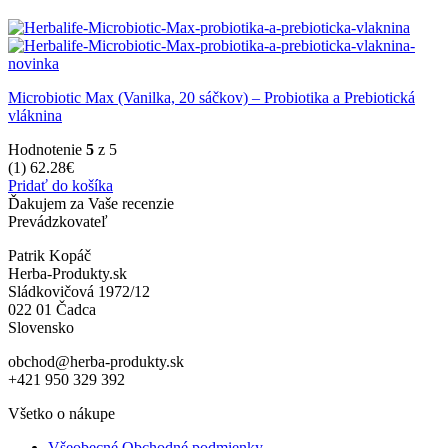
Microbiotic Max (Vanilka, 20 sáčkov) – Probiotika a Prebiotická
vláknina
Hodnotenie
5
z 5
(1)
62.28
€
Pridať do košíka
Ďakujem za Vaše recenzie
Prevádzkovateľ
Patrik Kopáč
Herba-Produkty.sk
Sládkovičová 1972/12
022 01 Čadca
Slovensko
obchod@herba-produkty.sk
+421 950 329 392
Všetko o nákupe
Všeobecné Obchodné podmienky