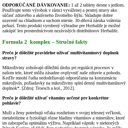
ODPORÚČANÉ DÁVKOVANIE:
1 až 2 tablety denne s jedlom.
Používajte tento výrobok v rámci vyváženej a pestrej stravy ako
súčasť zdravého a aktívneho životného štýlu. Skladujte dobre
uzavreté na chladnom a suchom mieste. 30-dňová záruka vrátenia
peňazí. Tento produkt vyrobený výhradne pre Herbalife je možné
zakúpiť len prostredníctvom nezávislých distribútorov Herbalife.
Formula 2 komplex –
Stručné fakty
Prečo je dôležité pravidelne užívať multivitamínový doplnok
stravy?
Mikroživiny zohrávajú dôležitú úlohu pri regulácii procesov v
našom tele, ktoré môžu zásadne ovplyvniť naše zdravie a pohodu.
Keďže mnohí ľudia nedodržiavajú odporúčania na konzumáciu
mikroživín, požiadavky na mikroživiny splní denný multivitamínový
doplnok*. [Zdroj: Troesch a kol., 2012].
Prečo je dôležité užívať vitamíny určené pre konkrétne
pohlavie?
Muži a ženy potrebujú vďaka rozdielom v svojej telesnej veľkosti,
metabolizme a fyziológii rôzne hladiny vitamínov a minerálov, ktoré
im zabezpečia optimálnu výživu. Napríklad vápnik: v niektorých