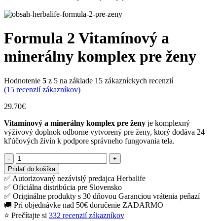
Formula 2 Vitamínový a
minerálny komplex pre ženy
Hodnotenie
5
z 5 na základe
15
zákazníckych recenzií
(
15
recenzií zákazníkov)
29.70
€
Vitamínový a minerálny komplex pre ženy
je komplexný
výživový doplnok odborne vytvorený pre ženy, ktorý dodáva 24
kľúčových živín k podpore správneho fungovania tela.
množstvo
Formula
Pridať do košíka
2
✅ Autorizovaný nezávislý predajca Herbalife
Vitamínový
✅ Oficiálna distribúcia pre Slovensko
a
✅ Originálne produkty s 30 dňovou Garanciou vrátenia peňazí
minerálny
🚚 Pri objednávke nad 50€ doručenie ZADARMO
komplex
⭐ Prečítajte si
332 recenzií zákazníkov
pre