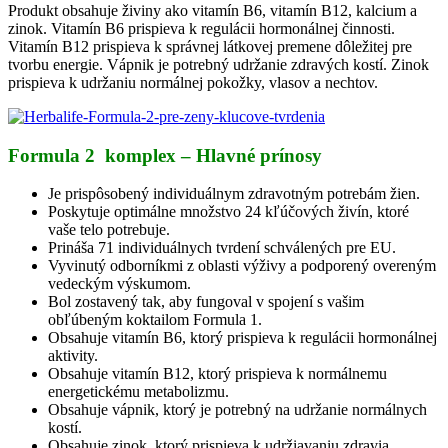
Produkt obsahuje živiny ako vitamín B6, vitamín B12, kalcium a
zinok. Vitamín B6 prispieva k regulácii hormonálnej činnosti.
Vitamín B12 prispieva k správnej látkovej premene dôležitej pre
tvorbu energie. Vápnik je potrebný udržanie zdravých kostí. Zinok
prispieva k udržaniu normálnej pokožky, vlasov a nechtov.
Formula 2 komplex – Hlavné prínosy
Je prispôsobený individuálnym zdravotným potrebám žien.
Poskytuje optimálne množstvo 24 kľúčových živín, ktoré
vaše telo potrebuje.
Prináša 71 individuálnych tvrdení schválených pre EU.
Vyvinutý odborníkmi z oblasti výživy a podporený overeným
vedeckým výskumom.
Bol zostavený tak, aby fungoval v spojení s vašim
obľúbeným koktailom Formula 1.
Obsahuje vitamín B6, ktorý prispieva k regulácii hormonálnej
aktivity.
Obsahuje vitamín B12, ktorý prispieva k normálnemu
energetickému metabolizmu.
Obsahuje vápnik, ktorý je potrebný na udržanie normálnych
kostí.
Obsahuje zinok, ktorý prispieva k udržiavaniu zdravia