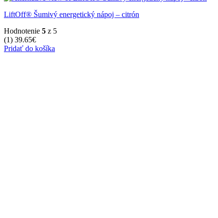
LiftOff® Šumivý energetický nápoj – citrón
Hodnotenie
5
z 5
(1)
39.65
€
Pridať do košíka