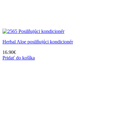
Herbal Aloe posilňujúci kondicionér
16.90
€
Pridať do košíka