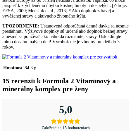
štátoch Európy až 60 % žien nedostáva dostatok vápnika, čo môže
prispieť k zrýchlenému úbytku kostnej hmoty u dospelých. [Zdroje:
EFSA, 2009; Mensink et al., 2013] * Ako doplnok zdravej a
vyváženej stravy a aktívneho životného štýlu.
UPOZORNENIE:
Ustanovená odporúčaná denná dávka sa nesmie
presiahnuť. Výživové doplnky sú určené ako doplnok bežnej stravy
a nesmú sa používať ako náhrada rozmanitej stravy. Uskladňujte
mimo dosahu malých detí! Výrobok nie je vhodný pre deti do 3
rokov.
Hmotnosť
84.3 g
15 recenzií k
Formula 2 Vitamínový a
minerálny komplex pre ženy
5,0
Založené na 15 hodnoteniach