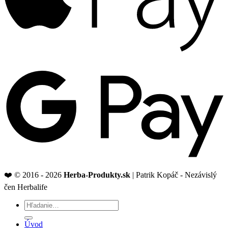
G
P
❤️ © 2016 - 2026
Herba-Produkty.sk
| Patrik Kopáč - Nezávislý
čen Herbalife
Hľadať:
Úvod