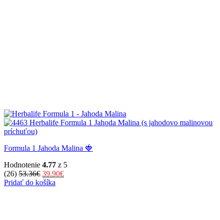
Formula 1 Jahoda Malina 🍓
Hodnotenie
4.77
z 5
Pôvodná
Aktuálna
(26)
53.36
€
39.90
€
cena
cena
Pridať do košíka
bola:
je:
53.36€.
39.90€.