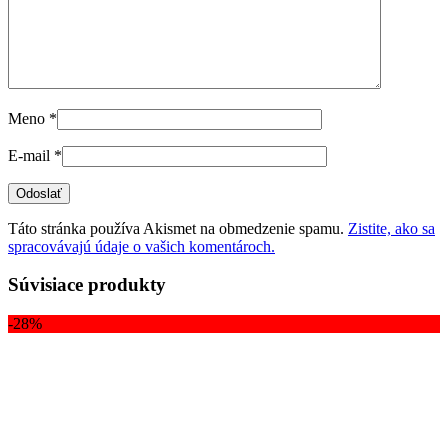
Meno
*
E-mail
*
Táto stránka používa Akismet na obmedzenie spamu.
Zistite, ako sa
spracovávajú údaje o vašich komentároch.
Súvisiace produkty
-28%