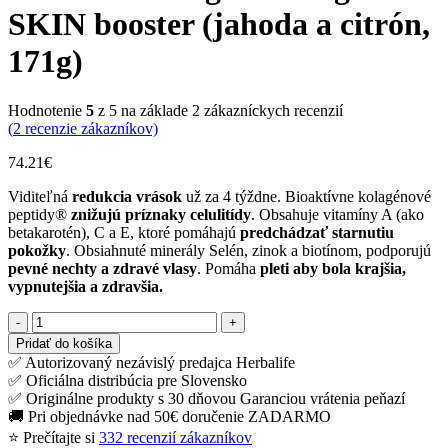
SKIN booster (jahoda a citrón,
171g)
Hodnotenie
5
z 5 na základe
2
zákazníckych recenzií
(
2
recenzie zákazníkov)
74.21
€
Viditeľná
redukcia vrások
už za 4 týždne. Bioaktívne kolagénové
peptidy®
znižujú príznaky celulitídy
. Obsahuje vitamíny A (ako
betakarotén), C a E, ktoré pomáhajú
predchádzať starnutiu
pokožky
. Obsiahnuté minerály Selén, zinok a biotínom, podporujú
pevné nechty a zdravé vlasy
. Pomáha
pleti aby bola krajšia,
vypnutejšia a zdravšia.
množstvo
Herbalife
Pridať do košíka
kolagén
✅ Autorizovaný nezávislý predajca Herbalife
Collagen
✅ Oficiálna distribúcia pre Slovensko
SKIN
✅ Originálne produkty s 30 dňovou Garanciou vrátenia peňazí
booster
🚚 Pri objednávke nad 50€ doručenie ZADARMO
(jahoda
⭐ Prečítajte si
332 recenzií zákazníkov
a