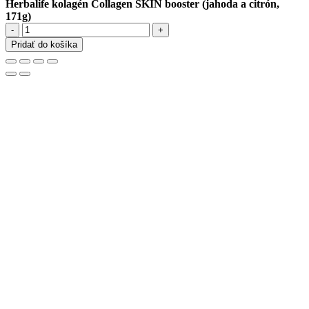
Herbalife kolagén Collagen SKIN booster (jahoda a citrón,
171g)
množstvo
Herbalife
Pridať do košíka
kolagén
Collagen
SKIN
booster
(jahoda
a
citrón,
171g)