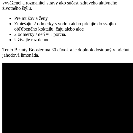
vyváženej a rozmanitej stravy ako súčasť zdravého aktívneho
životného štýlu.
Pre mužov a ženy
Zmiešajte 2 odmerky s vodou alebo pridajte do svojho
obľúbeného koktailu, čaju alebo aloe
2 odmerky / deň = 1 porcia.
Užívajte raz denne.
Tento Beauty Booster má 30 dávok a je doplnok dostupný v príchuti
jahodová limonáda.