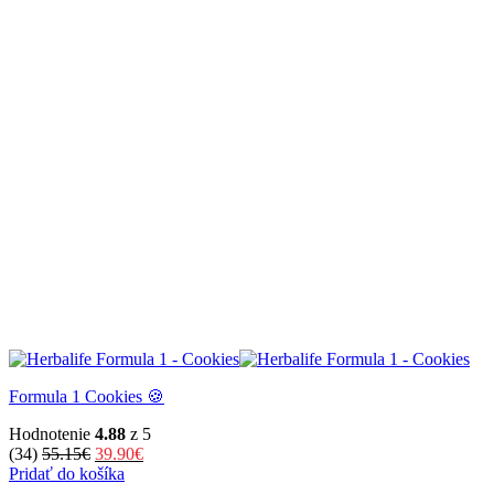
Formula 1 Cookies 🍪
Hodnotenie
4.88
z 5
Pôvodná
Aktuálna
(34)
55.15
€
39.90
€
cena
cena
Pridať do košíka
bola:
je: