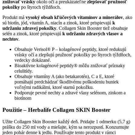
znižovať vrásky
okolo očí a preukázateľne
zlepšovať pružnosť
pokožky
po štyroch týždňoch.
Produkt má
vysoký obsah kľúčových vitamínov a minerálov
, ako
sú biotín, jód, vitamín A, niacín a zinok, ktoré prispievajú
k
udržaniu zdravej pokožky
. Collagen Skin Booster tiež obsahuje
selén a zinok, ktoré prispievajú
k udržaniu zdravých vlasov a
nechtov
.
Obsahuje Verisol® P – kolagénové peptidy, ktoré redukujú
vrásky očí a zlepšujú pružnosť pokožky po štyroch týždňoch,
vedecky dokázané.
Bioaktívne kolagénové peptidy® môžu znižovať príznaky
celulitídy.
Obsahuje vitamíny A (ako betakarotén), C a E, ktoré
pomáhajú predchádzať škodlivému poškodeniu buniek
voľnými radikálmi, ktoré starnú pokožku.
Podporuje pevné nechty a zdravé vlasy selénom, zinkom a
biotínom
Použitie – Herbalife Collagen SKIN Booster
Užite Collagen Skin Booster každý deň. Pridajte 1 odmerku (5,7 g)
prášku do 250 ml vody a miešajte, kým sa nerozpustí. Konzumujte
jeden pohár denne k jedlu. Používajte tento produkt v rámci