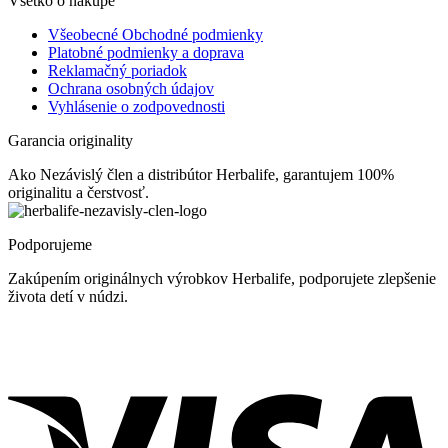
Všetko o nákupe
Všeobecné Obchodné podmienky
Platobné podmienky a doprava
Reklamačný poriadok
Ochrana osobných údajov
Vyhlásenie o zodpovednosti
Garancia originality
Ako Nezávislý člen a distribútor Herbalife, garantujem 100%
originalitu a čerstvosť.
Podporujeme
Zakúpením originálnych výrobkov Herbalife, podporujete zlepšenie
života detí v núdzi.
V