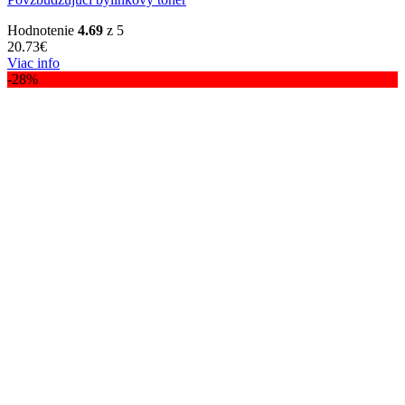
Hodnotenie
4.69
z 5
20.73
€
Viac info
-28%