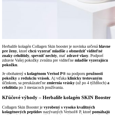
Herbalife kolagén Collagen Skin booster je novinka určená
hlavne
pre ženy
, ktoré
chcú vyzerať mladšie
a
obmedziť viditeľné
znaky celulitídy
,
spevniť nechty
, mať
zdravé vlasy
. Podporí
zdravie Vašej pokožky zvnútra pre viditeľne
mladšie vyzerajúcu
pokožku
.
Je obohatený
s kolagénom Verisol P®
na podporu
pružnosti
pokožky
a
redukciu vrások
. Aj vďaka
klinicky testovaným
účinkom, sa preukázateľne
zmiernia vrásky
(už po 4 týždňoch)
a
celulitída
po 3 mesiacoch používania.
Kľúčové výhody
–
Herbalife kolagén SKIN Booster
Collagen Skin Booster je
vyrobený s vysoko kvalitných
kolagénových peptidov
nazývaných Verisol® P, ktoré
pomáhajú