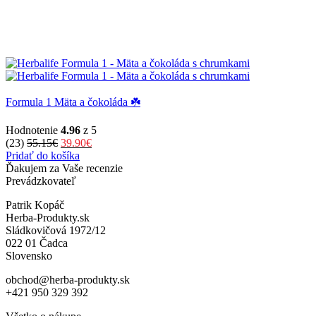
Formula 1 Mäta a čokoláda ☘️
Hodnotenie
4.96
z 5
Pôvodná
Aktuálna
(23)
55.15
€
39.90
€
cena
cena
Pridať do košíka
bola:
je:
Ďakujem za Vaše recenzie
55.15€.
39.90€.
Prevádzkovateľ
Patrik Kopáč
Herba-Produkty.sk
Sládkovičová 1972/12
022 01 Čadca
Slovensko
obchod@herba-produkty.sk
+421 950 329 392